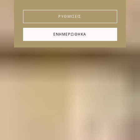
ΡΥΘΜΊΣΕΙΣ
ΕΝΗΜΕΡΩΘΗΚΑ