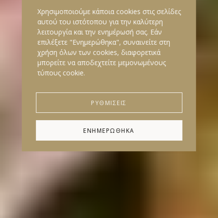
Χρησιμοποιούμε κάποια cookies στις σελίδες
αυτού του ιστότοπου για την καλύτερη
λειτουργία και την ενημέρωσή σας. Εάν
επιλέξετε "Ενημερώθηκα", συναινείτε στη
χρήση όλων των cookies, διαφορετικά
μπορείτε να αποδεχτείτε μεμονωμένους
BLOG
τύπους cookie.
ΡΥΘΜΊΣΕΙΣ
ΕΝΗΜΕΡΩΘΗΚΑ